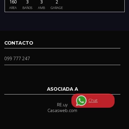
160
3
3
2
AREA
BAÑOS
AMB
GARAGE
CONTACTO
099 777 247
ASOCIADA A
Chat
RE.uy
Casasweb.com