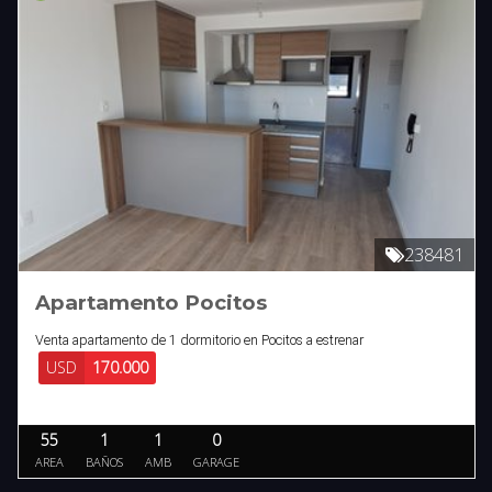
238481
Apartamento Pocitos
Venta apartamento de 1 dormitorio en Pocitos a estrenar
USD
170.000
55
1
1
0
AREA
BAÑOS
AMB
GARAGE