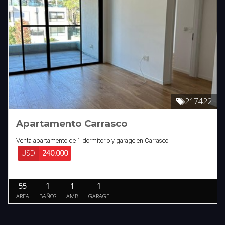
217422
Apartamento Carrasco
Venta apartamento de 1 dormitorio y garage en Carrasco
USD
240.000
55
1
1
1
AREA
BAÑOS
AMB
GARAGE