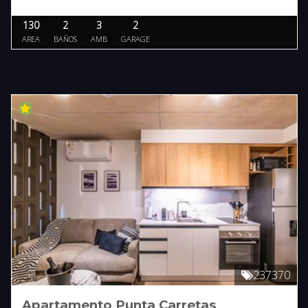
130
2
3
2
AREA
BAÑOS
AMB
GARAGE
237370
Apartamento Punta Carretas