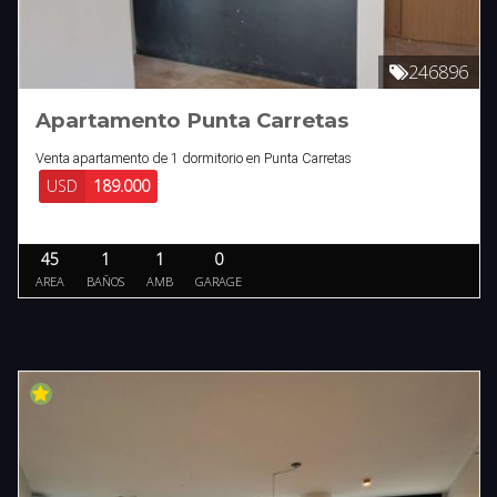
246896
Apartamento Punta Carretas
Venta apartamento de 1 dormitorio en Punta Carretas
USD
189.000
45
1
1
0
AREA
BAÑOS
AMB
GARAGE