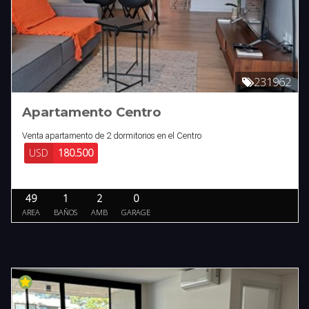
231962
Apartamento Centro
Venta apartamento de 2 dormitorios en el Centro
USD
180.500
49
1
2
0
AREA
BAÑOS
AMB
GARAGE