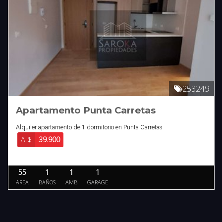
253249
Apartamento Punta Carretas
Alquiler apartamento de 1 dormitorio en Punta Carretas
A $
39.900
55
1
1
1
AREA
BAÑOS
AMB
GARAGE