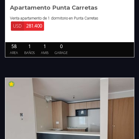
Apartamento Punta Carretas
Venta apartamento de 1 dormitorio en Punta Carretas
USD
281.400
58
1
1
0
AREA
BAÑOS
AMB
GARAGE