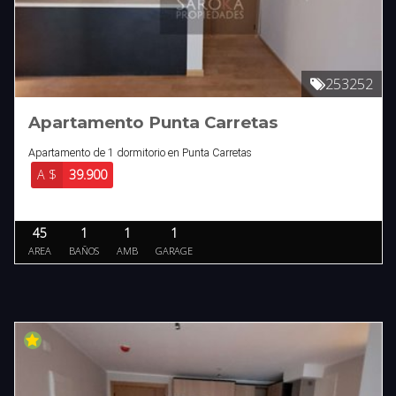
253252
Apartamento Punta Carretas
Apartamento de 1 dormitorio en Punta Carretas
A $
39.900
45
1
1
1
AREA
BAÑOS
AMB
GARAGE