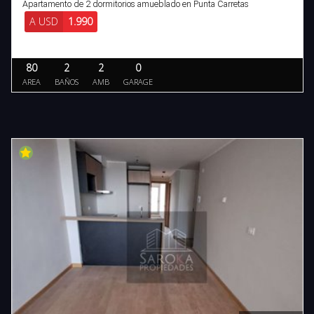
Apartamento de 2 dormitorios amueblado en Punta Carretas
A USD
1.990
80
2
2
0
AREA
BAÑOS
AMB
GARAGE