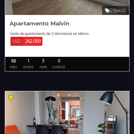
236430
Apartamento Malvin
Venta de apartamento de 3 dormitorios en Malvin
USD
262.000
88
1
3
0
AREA
BAÑOS
AMB
GARAGE