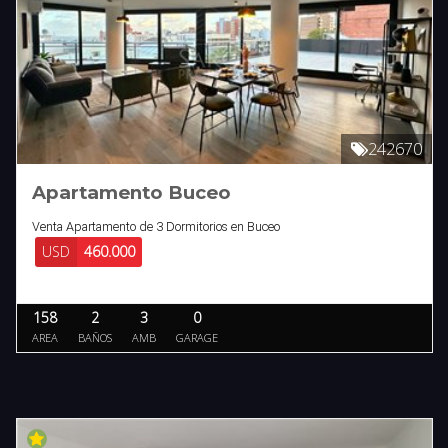
242670
Apartamento Buceo
Venta Apartamento de 3 Dormitorios en Buceo
USD
460.000
158
2
3
0
AREA
BAÑOS
AMB
GARAGE