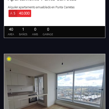
Alquiler apartamento amueblado en Punta Carretas
A $
40.000
40
1
0
0
AREA
BAÑOS
AMB
GARAGE