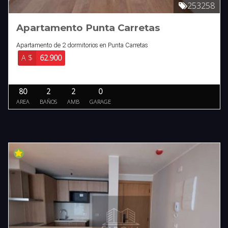
253258
Apartamento Punta Carretas
Apartamento de 2 dormitorios en Punta Carretas
A $
62.900
80
2
2
0
AREA
BAÑOS
AMB
GARAGE