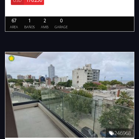
USD
176.250
67
1
2
0
AREA
BAÑOS
AMB
GARAGE
246968