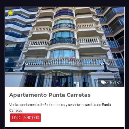
246195
Apartamento Punta Carretas
Venta apartamento de 3 dormitorios y servicio en rambla de Punta
Carretas
USD
590.000