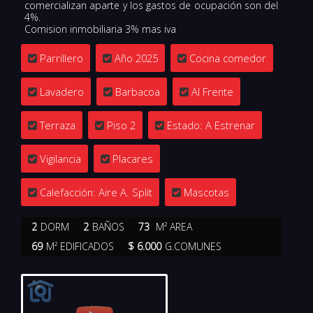
comercializan aparte y los gastos de ocupación son del
4%.
Comision inmobiliaria 3% mas iva
Parrillero
Año 2025
Cocina comedor
Lavadero
Barbacoa
Al Frente
Terraza
Piso 2
Estado: A Estrenar
Vigilancia
Placares
Calefacción: Aire A. Split
Mascotas
2
DORM
2
BAÑOS
73
M² AREA
69
M² EDIFICADOS
$ 6.000
G.COMUNES