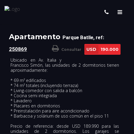
Apartamento
Parque Batlle, ref:
250869
USD
190.000
Consultar
Ubicado en Av. Italia y
Francisco Simón, las unidades de 2 dormitorios tienen
aproximadamente:
* 69 m² edificados
* 74 m² totales (incluyendo terraza)
* Living-comedor con salida a balcón
* Cocina semi integrada
* Lavadero
* Placares en dormitorios
* Preinstalación para aire acondicionado
* Barbacoa y solárium de uso común en el piso 11
Precio de referencia: desde USD 189.990 para las
unidades de 2 dormitorios. Los garajes se