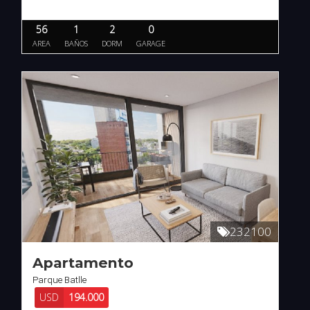
56
1
2
0
AREA
BAÑOS
DORM
GARAGE
232100
Apartamento
Parque Batlle
USD
194.000